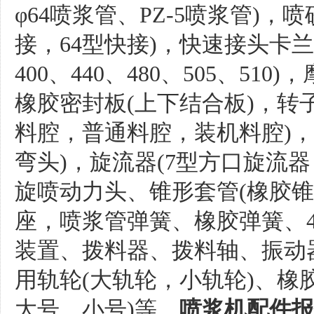
φ64喷浆管、PZ-5喷浆管)，
接，64型快接)，快速接头卡兰/
400、440、480、505、5
橡胶密封板(上下结合板)，转
料腔，普通料腔，装机料腔)，
弯头)，旋流器(7型方口旋流
旋喷动力头、锥形套管(橡胶锥
座，喷浆管弹簧、橡胶弹簧、4
装置、拨料器、拨料轴、振动
用轨轮(大轨轮，小轨轮)、橡
大号，小号)等。
喷浆机配件报