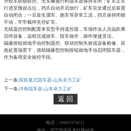
升绞车联锁联控。无车辆通行时阻车器保持常闭；矿车正常
行进至预设点位，挡爪自动开启放行，矿车完全通过后装置
自动闭合；一旦发生溜车、跑车等异常工况，挡爪保持闭锁
不动，牢牢截停失控矿车。
无线遥控控制
配置本安型手持遥控器，车场作业人员远距离
启停设备，远程完成放车、阻车操作，操作便捷灵活。
隔爆按钮就地手动控制
遥控、联动控制失效或设备检修、应
急处置场景下，借助隔爆型控制按钮就地手动启闭阻车器，
作为备用安全操控手段。
上一条:
双轨复式阻车器-山东卓力工矿
下一条:
洋角阻车器-山东卓力工矿
电话：18605374511
地址：济宁市中区龙行路88号