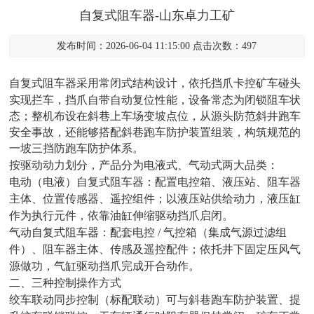
自复式阻车器-山东卓力工矿
发布时间：2026-06-04 11:15:00 点击次数：497
自复式阻车器采用
常闭式
结构设计，依托挡爪卡控矿车碰头
实现拦车，挡爪自带自动复位性能，设备常态为闭锁阻车状
态；整机布设在斜巷上车场变坡点位，从源头防范斜井跑车
安全事故，还能够搭配斜巷跑车防护装置组装，构筑规范的
一坡三挡
防跑车防护体系。
按驱动动力划分，产品分为
电液式、气动式
两大品类：
电动（电液）自复式阻车器
：配置电控箱、液压站、阻车器
主体、位置传感器、遥控组件；以液压站供给动力，液压缸
作为执行元件，依靠油缸伸缩驱动挡爪启闭。
气动自复式阻车器
：配套电控 / 气控箱（集成气源过滤组
件）、阻车器主体、传感及遥控配件；依托井下固定压风气
源做功，气缸驱动挡爪完成开合动作。
二、三种控制操作方式
绞车联动同步控制（标配联动）
可与斜巷跑车防护装置、提