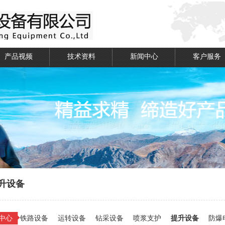
产品视频
技术资料
新闻中心
客户服务
升设备
中心
铁路设备
运转设备
钻采设备
喷浆支护
提升设备
防爆