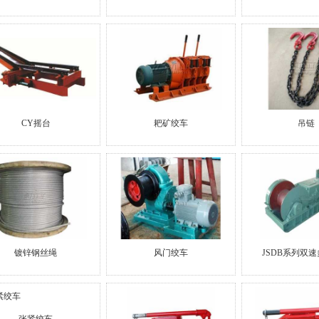
CY摇台
耙矿绞车
吊链
镀锌钢丝绳
风门绞车
JSDB系列双