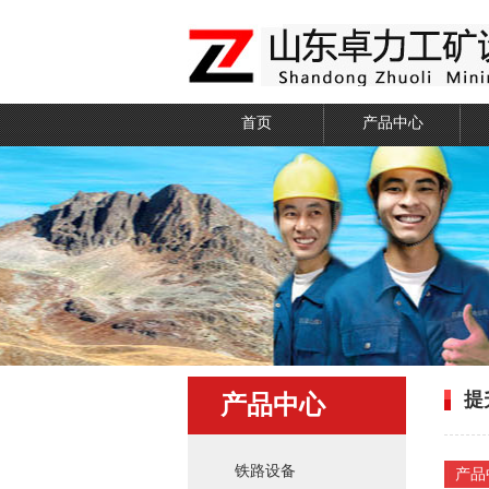
首页
产品中心
提
产品中心
铁路设备
产品