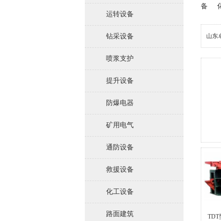
备
运转设备
钻采设备
山东卓
喷浆支护
提升设备
防爆电器
矿用电气
通防设备
救援设备
化工设备
路面建筑
TD