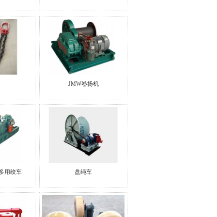
JMW卷扬机
速多用绞车
盘绳车