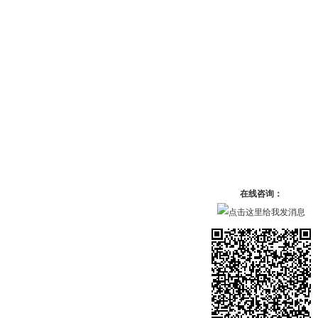
在线咨询：