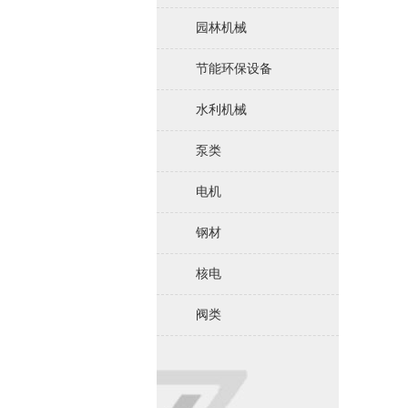
园林机械
节能环保设备
水利机械
泵类
电机
钢材
核电
阀类