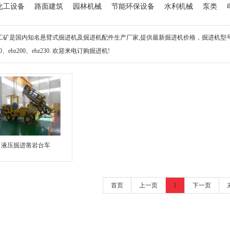
化工设备
路面建筑
园林机械
节能环保设备
水利机械
泵类
工矿是国内知名悬臂式掘进机及掘进机配件生产厂家,提供最新掘进机价格，掘进机型号齐全，
160、ebz200、ebz230. 欢迎来电订购掘进机!
液压掘进凿岩台车
首页
上一页
1
下一页