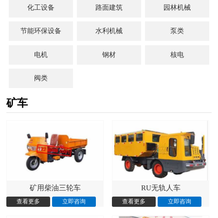
化工设备
路面建筑
园林机械
节能环保设备
水利机械
泵类
电机
钢材
核电
阀类
矿车
矿用柴油三轮车
RU无轨人车