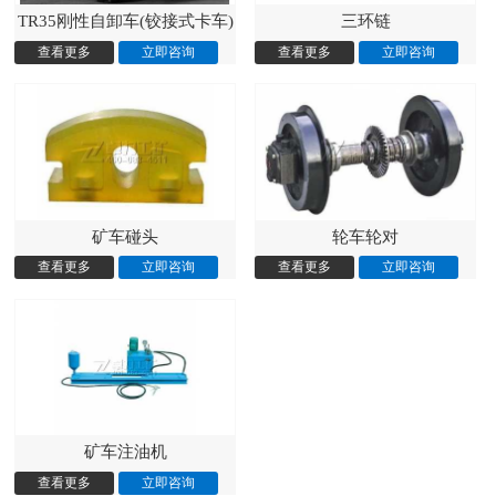
TR35刚性自卸车(铰接式卡车)
三环链
矿车碰头
轮车轮对
矿车注油机