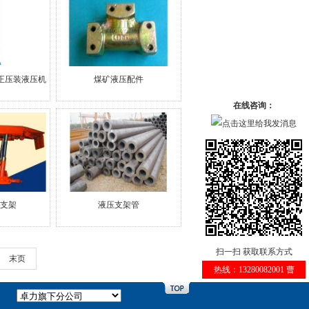
柱校正压装液压机
煤矿液压配件
在线咨询：
支架
液压支架管
扫一扫 获取联系方式
末页
热线：13280082001 曹