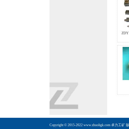
ZD
Copyright © 2015-2022 www.zhuoligk.com
卓力工矿
版