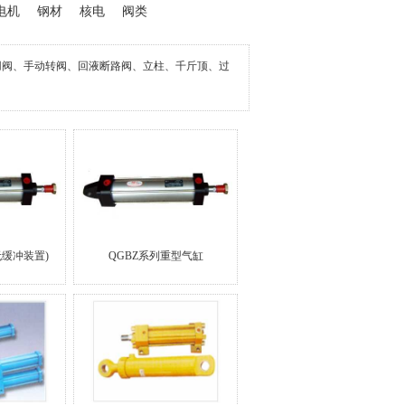
电机
钢材
核电
阀类
用阀、手动转阀、回液断路阀、立柱、千斤顶、过
无缓冲装置)
QGBZ系列重型气缸