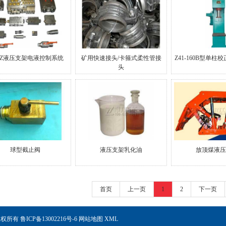
YZ液压支架电液控制系统
矿用快速接头/卡箍式柔性管接
Z41-160B型单
头
球型截止阀
液压支架乳化油
放顶煤液压
首页
上一页
1
2
下一页
权所有
鲁ICP备13002216号-6
网站地图
XML