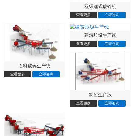
双级锤式破碎机
建筑垃圾生产线
石料破碎生产线
制砂生产线