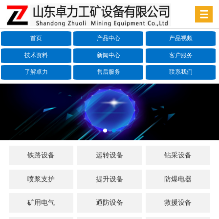
首页
产品中心
产品视频
技术资料
新闻中心
客户服务
了解卓力
售后服务
联系我们
铁路设备
运转设备
钻采设备
喷浆支护
提升设备
防爆电器
矿用电气
通防设备
救援设备