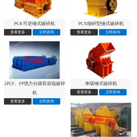
PCK可逆锤式破碎机
PCX细碎型锤式破碎机
2PLF、FP强力分级双齿辊破碎
单级锤式破碎机
机