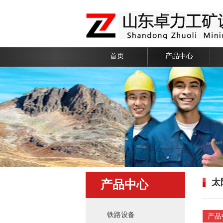
首页
产品中心
太
产品中心
铁路设备
产品