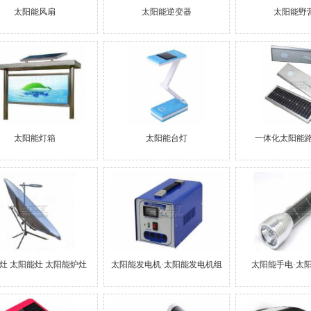
太阳能风扇
太阳能逆变器
太阳能野
太阳能灯箱
太阳能台灯
一体化太阳能路灯
灶 太阳能灶 太阳能炉灶
太阳能发电机·太阳能发电机组
太阳能手电·太