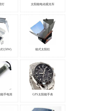
营灯
太阳能电动观光车
(50W)
箱式太阳灶
阳能手电筒
GPS太阳能手表