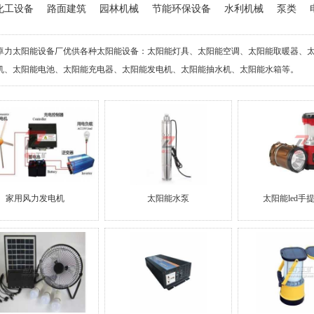
化工设备
路面建筑
园林机械
节能环保设备
水利机械
泵类
卓力太阳能设备厂优供各种太阳能设备：太阳能灯具、太阳能空调、太阳能取暖器、
机、太阳能电池、太阳能充电器、太阳能发电机、太阳能抽水机、太阳能水箱等。
家用风力发电机
太阳能水泵
太阳能led手