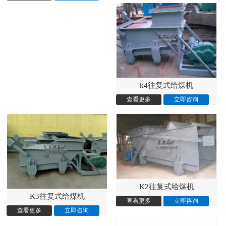
k4往复式给煤机
K2往复式给煤机
K3往复式给煤机