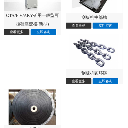
GTA/F-V/AKY矿用一般型可
刮板机中部槽
控硅整流柜(新型)
刮板机圆环链