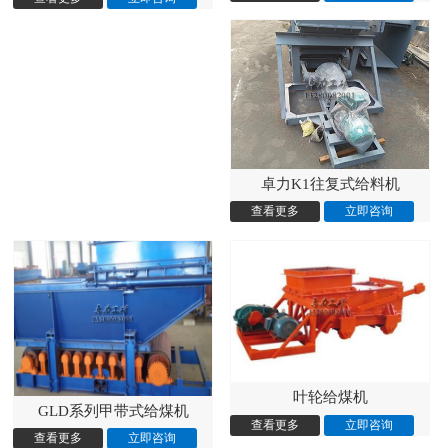
卓力K1往复式给料机
叶轮给煤机
GLD系列甲带式给煤机