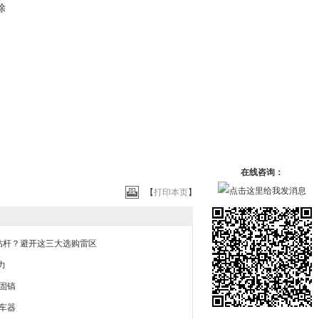
除
在线咨询：
【
打印本页
】
钻杆？避开这三大选购雷区
力
捣固镐
阻车器