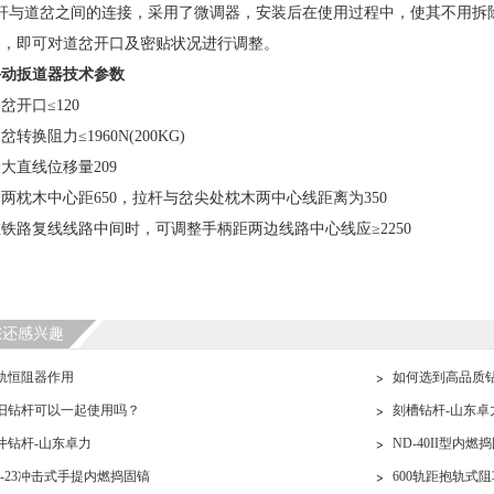
拉杆与道岔之间的连接，采用了微调器，安装后在使用过程中，使其不用拆
销，即可对道岔开口及密贴状况进行调整。
手动扳道器技术参数
岔开口≤120
转换阻力≤1960N(200KG)
大直线位移量209
两枕木中心距650，拉杆与岔尖处枕木两中心线距离为350
铁路复线线路中间时，可调整手柄距两边线路中心线应≥2250
您还感兴趣
轨恒阻器作用
如何选到高品质
旧钻杆可以一起使用吗？
刻槽钻杆-山东卓
井钻杆-山东卓力
ND-40II型内燃
H-23冲击式手提内燃捣固镐
600轨距抱轨式