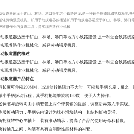
动扳道器适应于矿山、林场、港口等地方小铁路建设.是一种适合铁路线路轨枕板地段
减轻劳动强度机具。矿用手动扳道器的概述矿用手动扳道器适应于矿山、林场、港口等
护维修作业的拨道工具，是实现养路作业机械
手动扳道器适应于矿山、林场、港口等地方小铁路建设.是一种适合铁路线
是实现养路作业机械化、减轻劳动强度机具。
手动扳道器的概述
手动扳道器适应于矿山、林场、港口等地方小铁路建设.是一种适合铁路线
是实现养路作业机械化、减轻劳动强度机具。
手动扳道器产品特点
柄长度可伸缩290MM，当道岔转换阻力不大时，可缩短手柄长度，反之
减小手柄扳动行程，其手柄把能够旋转180度，便于人力操作。
上述伸缩与旋转均由手柄套管上两个弹簧销的提起，调整后再落入来实现。
为克服扳动阻力，手柄头内设计为球心滑块结构，其结构扳动灵活。
直角拐旋转中心主轴上，装有滚动轴承，提高了产品的使用寿命和精度。
凡旋转轴孔之间，均装有具有自润滑性能材料的衬套。