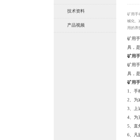
技术资料
矿用手
械化、
产品视频
用的养
矿用
具，
矿用
矿用
具，
矿用
1、手
2、为
3、
4、
5、
6、