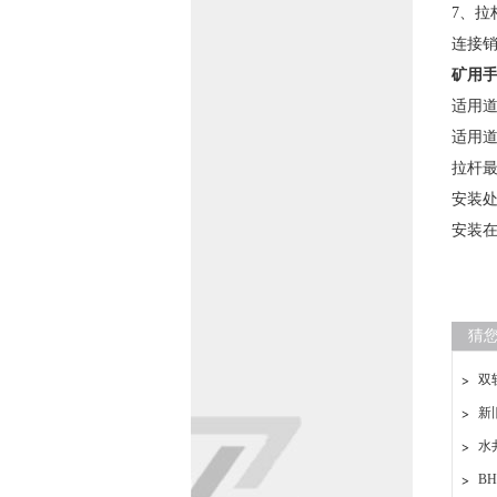
7、
连接
矿用
适用道
适用道岔
拉杆最
安装处
安装在
猜
双
新
水
B