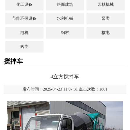
化工设备
路面建筑
园林机械
节能环保设备
水利机械
泵类
电机
钢材
核电
阀类
搅拌车
4立方搅拌车
发布时间：2025-04-23 11:07:31 点击次数：1861