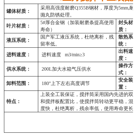
采用高强度耐磨
Q355B
钢材，厚度为
5mm,
耐
罐体材质：
抛丸防锈处理。
5#
厚合金钢
（加装耐磨条提高使用
封头材
叶片材质：
寿命）
质：
国产军工液压系统，杜绝离析，残
散热系
液压系统：
留率低。
统：
出料速
进料速度：
进料速度
m3/min≥3
度：
操作方
供水系统：
200L
加大水箱气压供水
式：
安全装
卸料范围：
180°
上下左右高度调节
置：
上装全工装保证，搅拌筒采用国内先进的双
特点：
和搅拌板配置比，使搅拌筒转动更平稳，混
度快，杜绝离析，残余率低，使用寿命更长