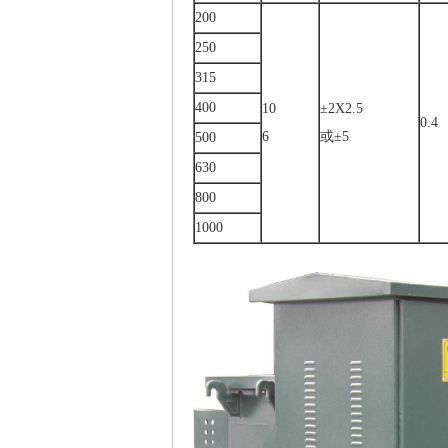
200
250
315
400
10
±2X2.5
0.4
6
或±5
500
630
800
1000