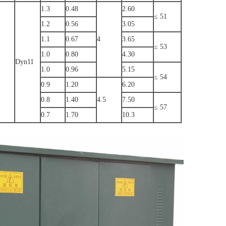
1.3
0.48
2.60
≤ 51
1.2
0.56
3.05
1.1
0.67
4
3.65
≤ 53
1.0
0.80
4.30
Dyn11
1.0
0.96
5.15
≤ 54
0.9
1.20
6.20
0.8
1.40
4.5
7.50
≤ 57
0.7
1.70
10.3