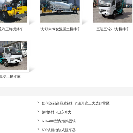
重汽王牌搅拌车
3方双向驾驶混凝土搅拌车
五证五轮2.5方搅拌车
方混凝土搅拌车
如何选到高品质钻杆？避开这三大选购雷区
刻槽钻杆-山东卓力
ND-40II型内燃捣固镐
600轨距抱轨式阻车器