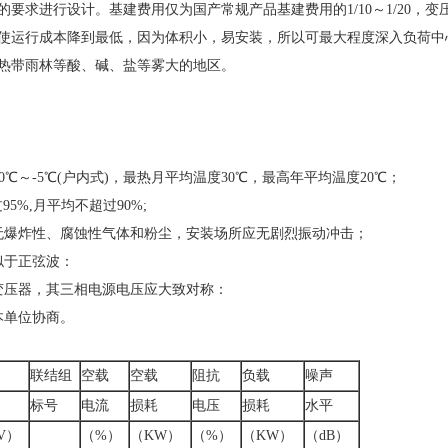
要求进行设计。基建费用仅为国产常规产品基建费用的1/10～1/20，变
使运行成本降到最低，因为体积小，易安装，所以可最大程度深入负荷中
热带雨林等酸、碱、盐等雾大的地区。
+40℃～-5℃(户内式)，最热月平均温度30℃，最高年平均温度20℃；
5%,月平均不超过90%;
无爆炸性、腐蚀性气体和粉尘，安装场所应无剧烈振动冲击；
似于正弦波：
变压器，其三相电源电压应大致对称：
本单位协商。
联结组
空载
空载
阻抗
负载
噪声
标号
电流
损耗
电压
损耗
水平
V）
（%）
（KW）
（%）
（KW）
（dB）