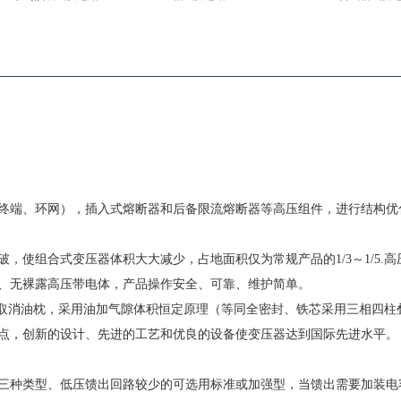
终端、环网），插入式熔断器和后备限流熔断器等高压组件，进行结构优
，使组合式变压器体积大大减少，占地面积仅为常规产品的1/3～1/5.高
、无裸露高压带电体，产品操作安全、可靠、维护简单。
压器取消油枕，采用油加气隙体积恒定原理（等同全密封、铁芯采用三相四柱
点，创新的设计、先进的工艺和优良的设备使变压器达到国际先进水平。
三种类型、低压馈出回路较少的可选用标准或加强型，当馈出需要加装电