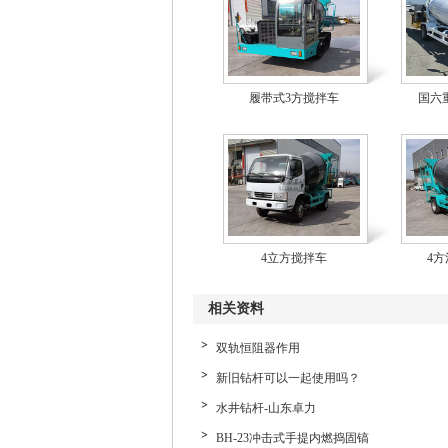
履带式3方搅拌车
国六
4立方搅拌车
4
相关资料
双轨恒阻器作用
新旧钻杆可以一起使用吗？
水井钻杆-山东卓力
BH-23冲击式手提内燃捣固镐