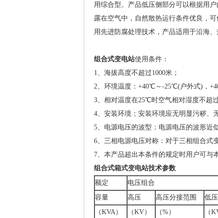
用综合型。产品低压侧部分可以根据用户的
露在空气中，自然散热运行条件优良，可
用先进防腐处理技术，产品适用于沿海、
组合式变电站
使用条件：
1、海拔高度不超过1000米；
2、环境温度：+40℃～-25℃(户外式)，
3、相对温度在25℃时空气相对湿度不超过9
4、安装环境；安装环境应无明显污秽、
5、电源电压的波型：电源电压的波形近
6、三相电源电压对称：对于三相组合式
7、本产品超出本条件的规定时用户可与
组合式箱式变电站技术参数
额定
电压组合
容量
高压
高压分接范围
低压
（KVA）
（KV）
（%）
（K