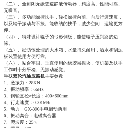
（二）、全封闭无级变速静液传动器，精度高、性能可靠、
无噪音。
（三）、多功能操控扶手，轻松操控向前、向后行进速度，
以及辊子振动与不振。能收纳的扶手，减少空间，运输更方
便。
（四）、特殊设计辊子的弓形侧板，能使辊子压到路的边
缘。
（五）、经防锈处理的大水箱，水量持久耐用，洒水和刮泥
板装置使用方便可靠。
（六）、粘合牢固、垂直使用的橡胶减振块，使机架及扶手
工作时十分平稳、无振动感觉。
手扶双轮汽油压路机
主要参数
1、激振力：28KN
2、振动频率：66Hz
3、钢轮直径×长度：400×600mm
4、行走速度：0-3KM/h
5、动力：GX-390手电启动两用
6、振动离合：电磁离合器
7、爬坡度：25﹪