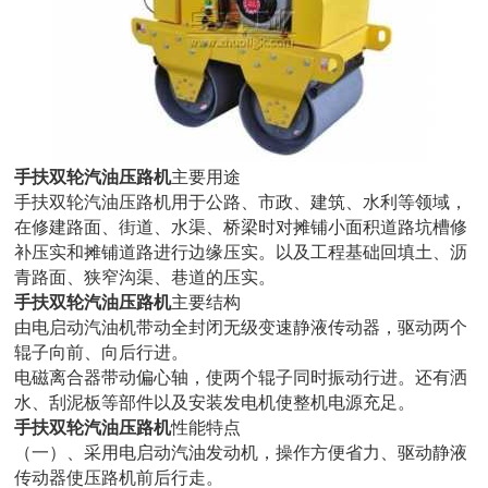
手扶双轮汽油压路机
主要用途
手扶双轮汽油压路机用于公路、市政、建筑、水利等领域，
在修建路面、街道、水渠、桥梁时对摊铺小面积道路坑槽修
补压实和摊铺道路进行边缘压实。以及工程基础回填土、沥
青路面、狭窄沟渠、巷道的压实。
手扶双轮汽油压路机
主要结构
由电启动汽油机带动全封闭无级变速静液传动器，驱动两个
辊子向前、向后行进。
电磁离合器带动偏心轴，使两个辊子同时振动行进。还有洒
水、刮泥板等部件以及安装发电机使整机电源充足。
手扶双轮汽油压路机
性能特点
（一）、采用电启动汽油发动机，操作方便省力、驱动静液
传动器使压路机前后行走。