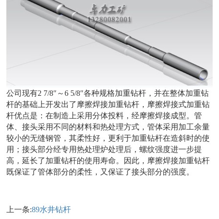
公司现有2 7/8″～6 5/8″各种规格加重钻杆，并在整体加重钻
杆的基础上开发出了摩擦焊接加重钻杆，摩擦焊接式加重钻
杆优点是：在制造上采用分体投料，经摩擦焊接成型。管
体、接头采用不同的材料和热处理方式，管体采用加工余量
较小的无缝钢管，其柔性好，更利于加重钻杆在造斜时的使
用；接头部分经专用热处理炉处理后，螺纹强度进一步提
高，延长了加重钻杆的使用寿命。因此，摩擦焊接加重钻杆
既保证了管体部分的柔性，又保证了接头部分的强度。
上一条:
89水井钻杆